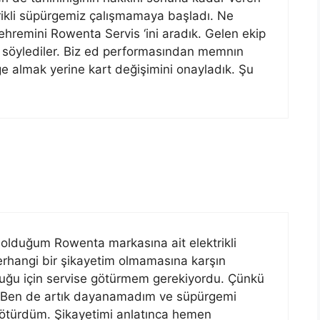
rikli süpürgemiz çalışmamaya başladı. Ne
hremini Rowenta Servis ‘ini aradık. Gelen ekip
ni söylediler. Biz ed performasından memnın
ürge almak yerine kart değişimini onayladık. Şu
 olduğum Rowenta markasına ait elektrikli
hangi bir şikayetim olmamasına karşın
olduğu için servise götürmem gerekiyordu. Çünkü
du. Ben de artık dayanamadım ve süpürgemi
ötürdüm. Şikayetimi anlatınca hemen