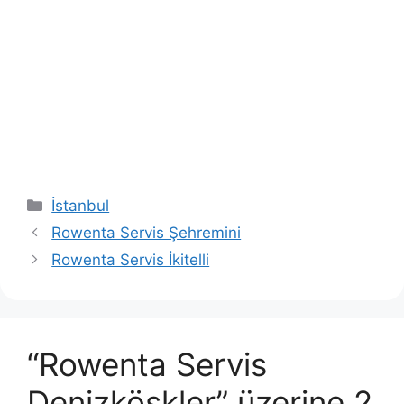
Kategoriler
İstanbul
Rowenta Servis Şehremini
Rowenta Servis İkitelli
“Rowenta Servis
Denizköşkler” üzerine 2